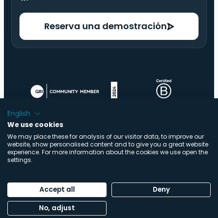
Reserva una demostración
English
We use cookies
We may place these for analysis of our visitor data, to improve our
website, show personalised content and to give you a great website
experience. For more information about the cookies we use open the
settings.
© Copyright ImpactBuying .V. | Todos los derechos
reservados | Diseñado por
Buro Staal
Accept all
Deny
Política de privacidad
|
Declaración sobre cookies
|
No, adjust
Centro de confianza