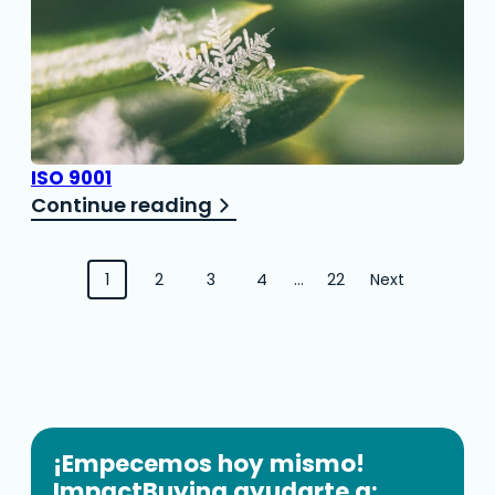
ISO 9001
Continue reading
Navegación
1
2
3
4
…
22
Next
por
entradas
¡Empecemos hoy mismo!
ImpactBuying ayudarte a: