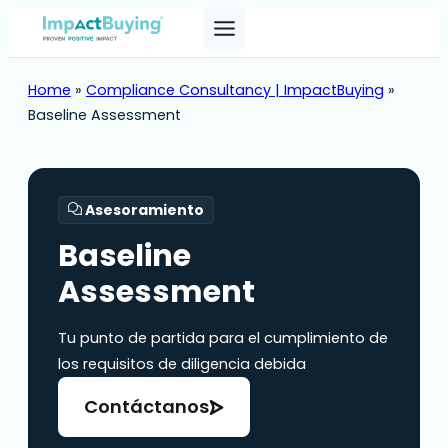
Skip
to
content
Home
»
Compliance Consultancy | ImpactBuying
»
Baseline Assessment
Asesoramiento
Baseline
Assessment
Tu punto de partida para el cumplimiento de
los requisitos de diligencia debida
Contáctanos