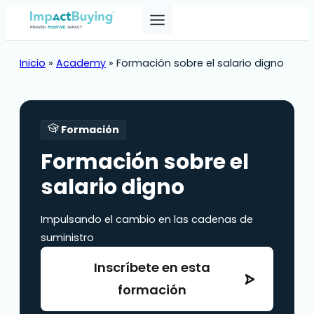
Skip
to
content
Inicio
»
Academy
»
Formación sobre el salario digno
Formación
Formación sobre el
salario digno
Impulsando el cambio en las cadenas de
suministro
Inscríbete en esta
formación