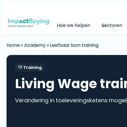
Skip
to
content
Hoe we helpen
Sectoren
Home
»
Academy
»
Leefbaar loon training
Training
Living Wage trai
Verandering in toeleveringsketens mogel