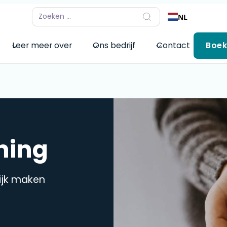
NL
Leer meer over
Ons bedrijf
Contact
Boek
ning
ijk maken