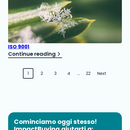
ISO 9001
Continue reading
Navigazione
1
2
3
4
…
22
Next
tra
i
post
Cominciamo oggi stesso!
ImpactBuying aiutarti a: