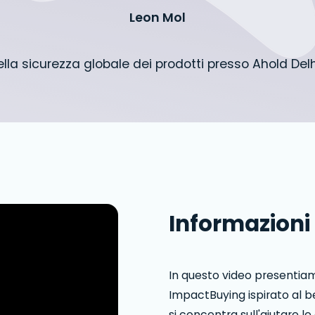
Leon Mol
ella sicurezza globale dei prodotti presso Ahold De
Informazioni
In questo video presentia
ImpactBuying ispirato al b
si concentra sull'aiutare 