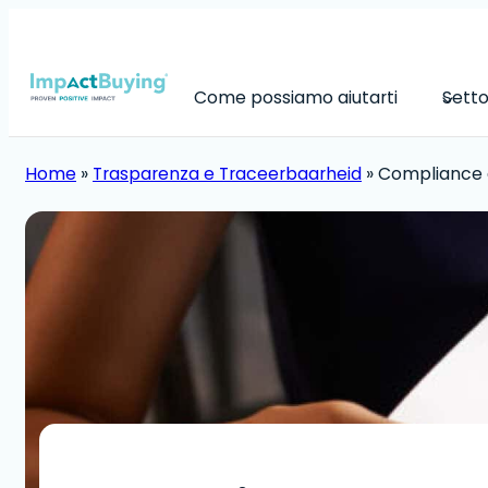
Skip
to
content
Come possiamo aiutarti
Setto
Home
»
Trasparenza e Traceerbaarheid
»
Compliance a