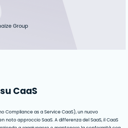
lhaize Group
 su CaaS
mo Compliance as a Service CaaS), un nuovo
en noto approccio SaaS. A differenza del SaaS, il CaaS
le aziende a raggiungere e mantenere la conformità con