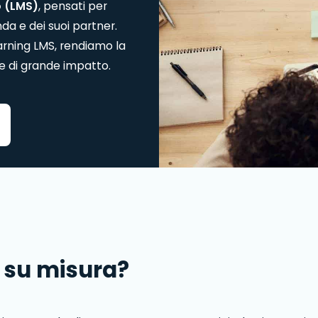
o (LMS)
, pensati per
da e dei suoi partner.
arning LMS, rendiamo la
 e di grande impatto.
g su misura?