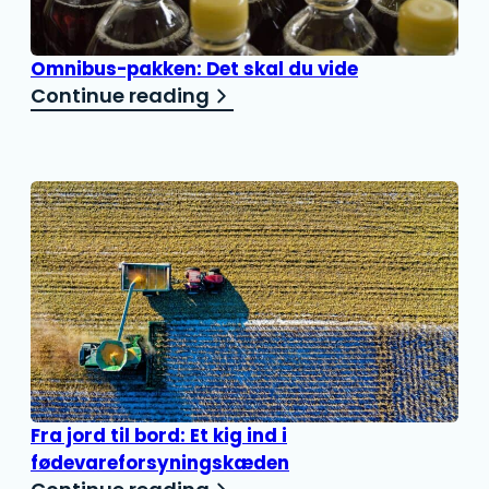
Omnibus-pakken: Det skal du vide
Continue reading
Fra jord til bord: Et kig ind i
fødevareforsyningskæden