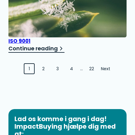
ISO 9001
Continue reading
Navigation
1
2
3
4
…
22
Next
mellem
indlæg
Lad os komme i gang i dag!
ImpactBuying hjælpe dig med
at: