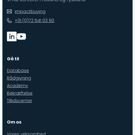
impactbuying
+31 (0)72 541 03 90
Gå til
Database
Rådgivning
Academy
Bekræftelse
Tillidscenter
Om os
Vores virksomhed