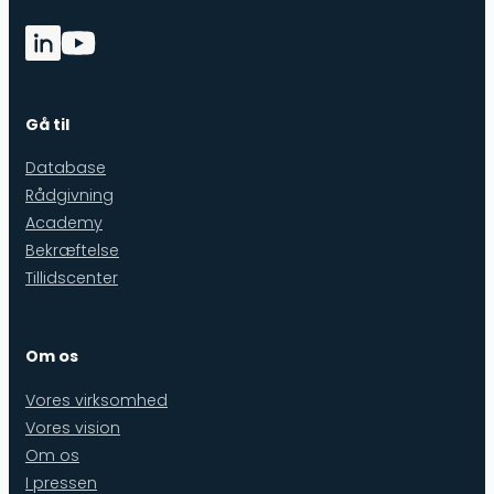
Gå til
Database
Rådgivning
Academy
Bekræftelse
Tillidscenter
Om os
Vores virksomhed
Vores vision
Om os
I pressen