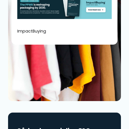
ImpactBuying