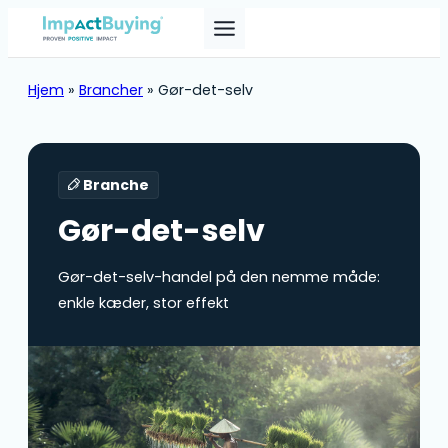
Hjem
»
Brancher
»
Gør-det-selv
Branche
Gør-det-selv
Gør-det-selv-handel på den nemme måde:
enkle kæder, stor effekt