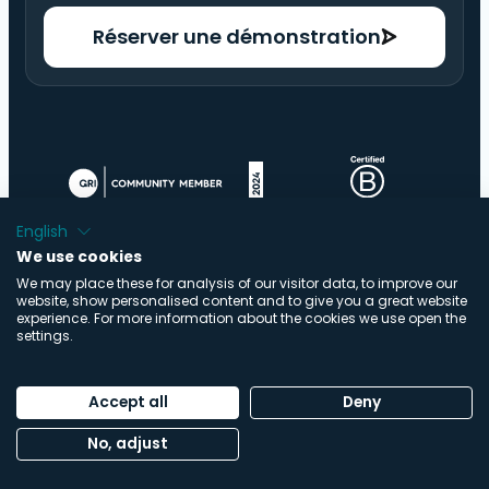
Réserver une démonstration
English
We use cookies
We may place these for analysis of our visitor data, to improve our
website, show personalised content and to give you a great website
experience. For more information about the cookies we use open the
settings.
© Copyright ImpactBuying .V. | Tous droits réservés |
Réalisation :
Buro Staal
Accept all
Deny
Politique de confidentialité
|
Déclaration relative aux
No, adjust
cookies
|
Centre de confiance