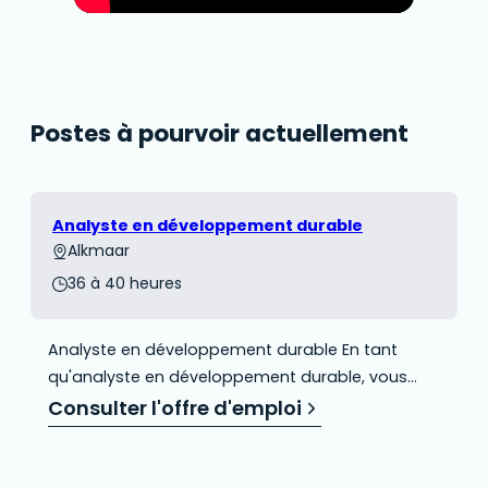
Postes à pourvoir actuellement
Analyste en développement durable
Alkmaar
36 à 40 heures
Analyste en développement durable En tant
qu'analyste en développement durable, vous
ferez partie d'une équipe motivée chargée de
Consulter l'offre d'emploi
recenser et d'analyser les risques présents dans
les chaînes d'approvisionnement ImpactBuying
clients ImpactBuying . Votre rôle consistera à