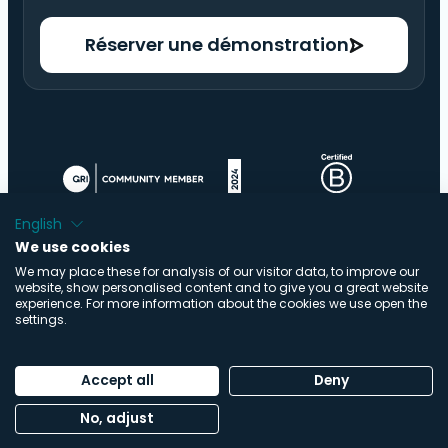
Réserver une démonstration
English
We use cookies
We may place these for analysis of our visitor data, to improve our
website, show personalised content and to give you a great website
experience. For more information about the cookies we use open the
settings.
© Copyright ImpactBuying .V. | Tous droits réservés |
Réalisation :
Buro Staal
Accept all
Deny
Politique de confidentialité
|
Déclaration relative aux
No, adjust
cookies
|
Centre de confiance