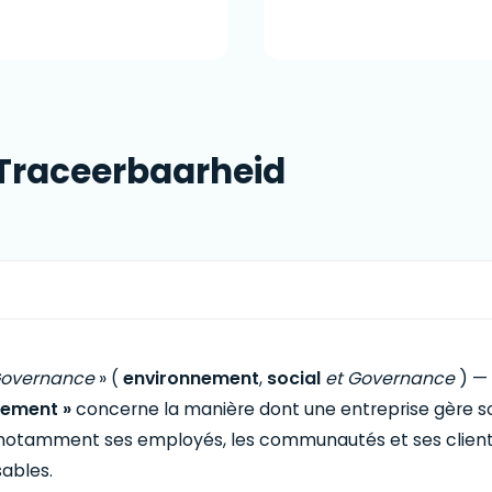
 Traceerbaarheid
 Governance
» (
environnement
,
social
et Governance
) — 
nement »
concerne la manière dont une entreprise gère son
s, notamment ses employés, les communautés et ses clien
ables.