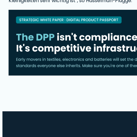
Kleinigkeiten sehr wichtig ist", so Hasselman-Plugge.