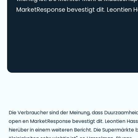
MarketResponse bevestigt dit. Leontien 
Co-CEO von ImpactBuying , berichtet hie
weiteren Bericht. Die Supermärkte bieten 
Möglichkeiten, dass der Konsum von Klein
wichtig ist", so Hasselman-Plugge.
Die Verbraucher sind der Meinung, dass Duurzaamheid
open en MarketResponse bevestigt dit. Leontien Has
hierüber in einem weiteren Bericht. Die Supermärkte 