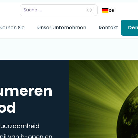
DE
Lernen Sie
Unser Unternehmen
Kontakt
De
umeren
bod
 Duurzaamheid
ppij van b-open en