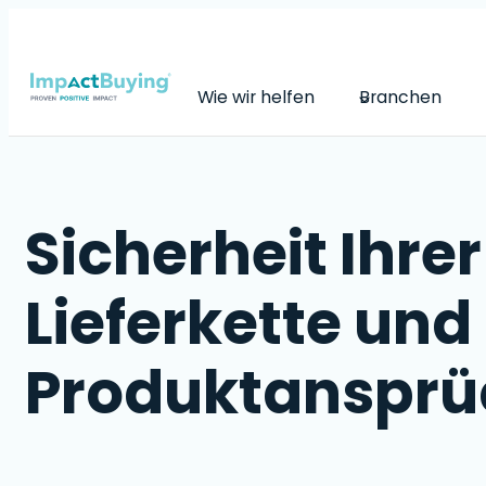
Skip
to
content
Wie wir helfen
Branchen
Sicherheit Ihre
Lieferkette und
Produktansprü