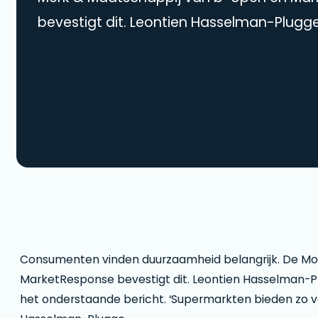
bevestigt dit. Leontien Hasselman-Plugg
ImpactBuying reageert hierop met het 
bericht. ‘Supermarkten bieden zo veel k
consumeren lastig is’, aldus Hasselman-
Consumenten vinden duurzaamheid belangrijk. De Mo
MarketResponse bevestigt dit. Leontien Hasselman-P
het onderstaande bericht. ‘Supermarkten bieden zo ve