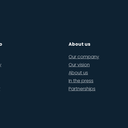
o
About us
Our company
y
Our vision
About us
In the press
r
Partnerships