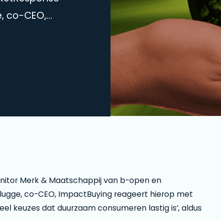
e, co-CEO,
onderstaande
euzes dat duurzaam
Plugge.
nitor Merk & Maatschappij van b-open en
lugge, co-CEO, ImpactBuying reageert hierop met
el keuzes dat duurzaam consumeren lastig is’, aldus