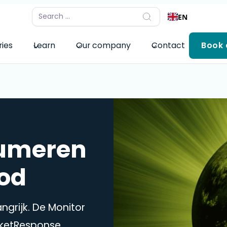
EN
ries
Learn
Our company
Contact
Book
umeren
bod
grijk. De Monitor
rketResponse