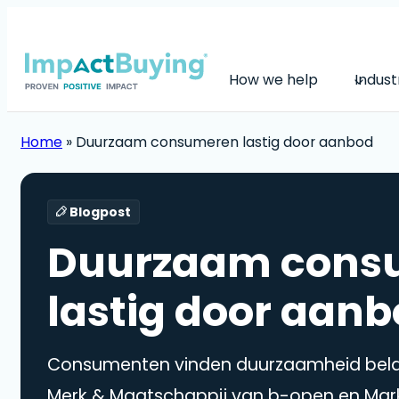
How we help
Indust
Home
»
Duurzaam consumeren lastig door aanbod
Blogpost
Duurzaam cons
lastig door aan
Consumenten vinden duurzaamheid belan
Merk & Maatschappij van b-open en Ma