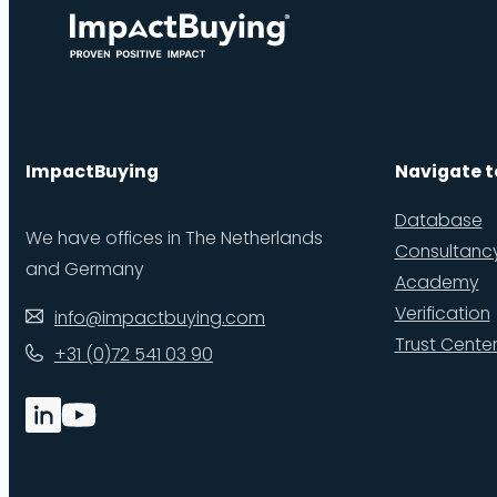
ImpactBuying
Navigate t
Database
We have offices in The Netherlands
Consultanc
and Germany
Academy
Verification
info@impactbuying.com
Trust Cente
+31 (0)72 541 03 90