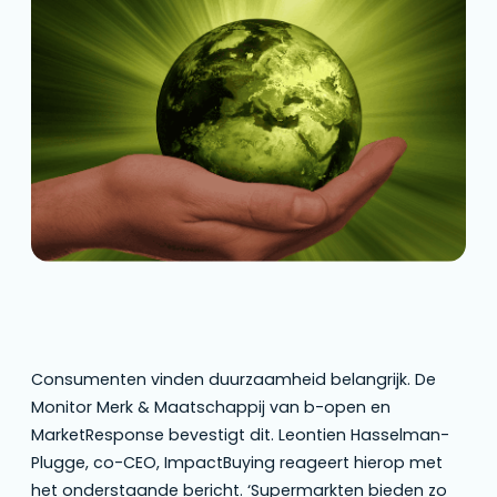
ImpactBuying reageert hierop met het
onderstaande bericht. ‘Supermarkten bieden
zo veel keuzes dat duurzaam consumeren
lastig is’, aldus Hasselman-Plugge.
Consumenten vinden duurzaamheid belangrijk. De
Monitor Merk & Maatschappij van b-open en
MarketResponse bevestigt dit. Leontien Hasselman-
Plugge, co-CEO, ImpactBuying reageert hierop met
het onderstaande bericht. ‘Supermarkten bieden zo