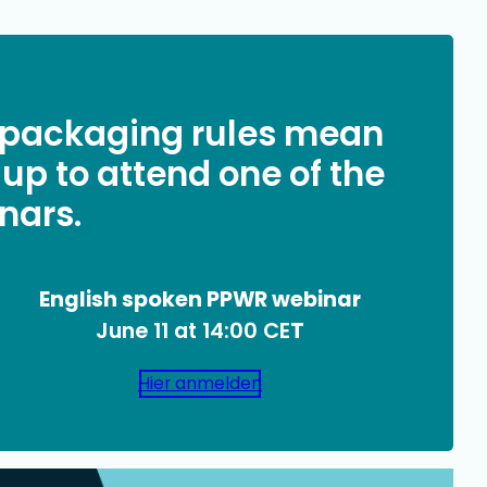
 packaging rules mean
 up to attend one of the
nars.
English spoken PPWR webinar
June 11 at 14:00 CE
T
Hier anmelden