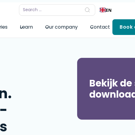
EN
ries
Learn
Our company
Contact
Book
Bekijk de
n.
download
-
s