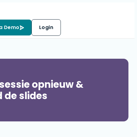
 a Demo
Login
 sessie opnieuw &
 de slides