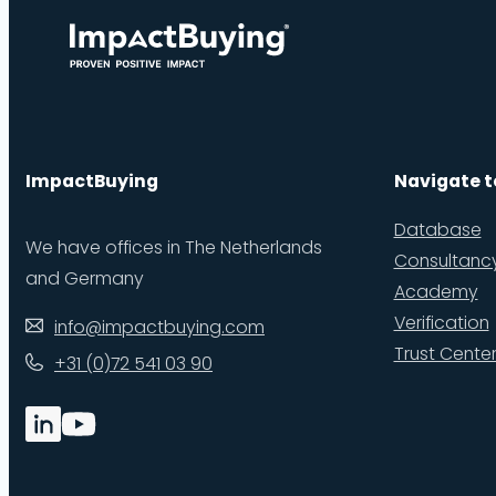
ImpactBuying
Navigate t
Database
We have offices in The Netherlands
Consultanc
and Germany
Academy
Verification
info@impactbuying.com
Trust Cente
+31 (0)72 541 03 90