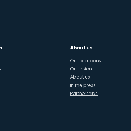
o
About us
Our company
y
Our vision
About us
In the press
r
Partnerships