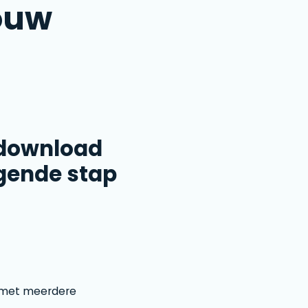
ouw
 download
lgende stap
— met meerdere