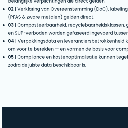
belangrijke verplichtingen die direct gelden.
02
| Verklaring van Overeenstemming (DoC), labeling
(PFAS & zware metalen) gelden direct.
03
| Composteerbaarheid, recyclebaarheidsklassen, 
en SUP-verboden worden gefaseerd ingevoerd tussen
04
| Verpakkingsdata en leveranciersbetrokkenheid k
om voor te bereiden — en vormen de basis voor comp
05
| Compliance en kostenoptimalisatie kunnen tege
zodra de juiste data beschikbaar is.