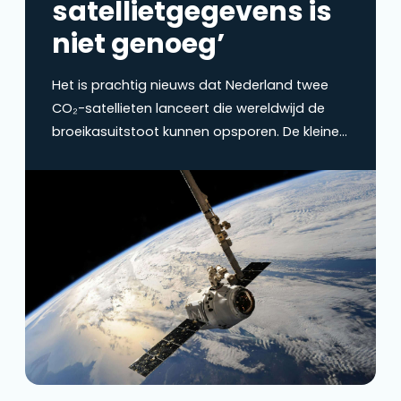
satellietgegevens is
niet genoeg’
Het is prachtig nieuws dat Nederland twee
CO₂-satellieten lanceert die wereldwijd de
broeikasuitstoot kunnen opsporen. De kleine
satellieten kunnen tot op de fabriek
nauwkeurig meten. Toch is er meer nodig om
te weten of bedrijven en overheden zich aan
hun klimaatbeloften houden en of de cijfers
over hun uitstoot kloppen. Zonder koppeling
met gegevens op de grond,…