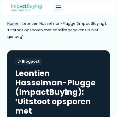
Home
»
Leontien Hasselman-Plugge (ImpactBuying):
‘Uitstoot opsporen met satellietgegevens is niet
genoeg’
Blogpost
Leontien
Hasselman-Plugge
(ImpactBuying):
‘Uitstoot opsporen
met