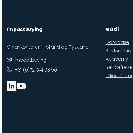
ImpactBuying
Gå til
Database
Vi har kontorer i Holland og Tyskland
Rådgivning
Academy
impactbuying
Bekræftelse
+31 (0)72 541 03 90
Tillidscenter