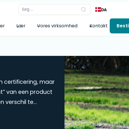
DA
er
Lær
Vores virksomhed
Kontakt
Best
 certificering, maar
t” van een product
 verschil te