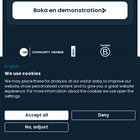
Boka en demonstration
English
We use cookies
We may place these for analysis of our visitor data, to improve our
website, show personalised content and to give you a great website
experience. For more information about the cookies we use open the
settings.
© Copyright ImpactBuying .V. | Alla rättigheter
förbehållna | Utvecklad av
Buro Staal
Accept all
Deny
Integritetspolicy
|
Information om cookies
|
No, adjust
Säkerhetscenter