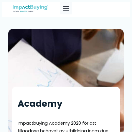
Skip
to
content
Academy
Impactbuying Academy 2020 för att
tillgodose behovet av utbildning inom due