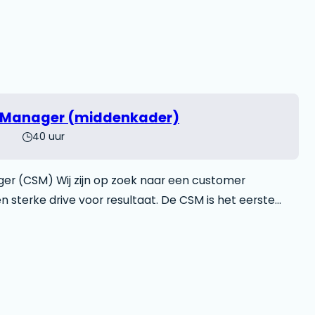
 Manager (middenkader)
40 uur
r (CSM) Wij zijn op zoek naar een customer
sterke drive voor resultaat. De CSM is het eerste
ant en kan de wensen van de klant vertalen naar de
tBuying biedt. Focussen op de business outcomes
nieuwe groeikansen binnen...