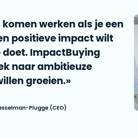
 komen werken als je een
n positieve impact wilt
e doet. ImpactBuying
oek naar ambitieuze
llen groeien.»
Hasselman-Plugge (CEO)