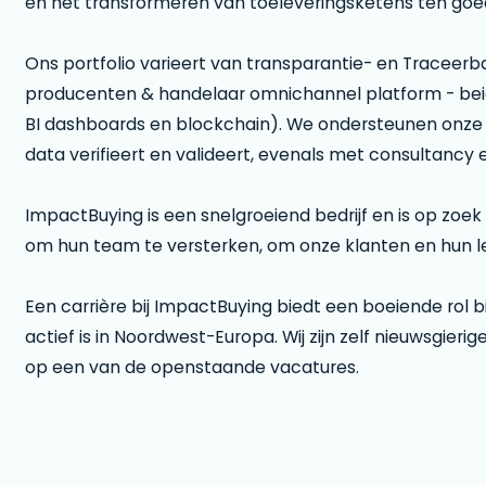
en het transformeren van toeleveringsketens ten goe
Ons portfolio varieert van transparantie- en Traceerb
producenten & handelaar omnichannel platform - beide
BI dashboards en blockchain). We ondersteunen onze
data verifieert en valideert, evenals met consultancy e
ImpactBuying is een snelgroeiend bedrijf en is op zo
om hun team te versterken, om onze klanten en hun l
Een carrière bij ImpactBuying biedt een boeiende rol bi
actief is in Noordwest-Europa. Wij zijn zelf nieuwsgierig
op een van de openstaande vacatures.