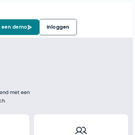
 een demo
Inloggen
egend met een
ch.