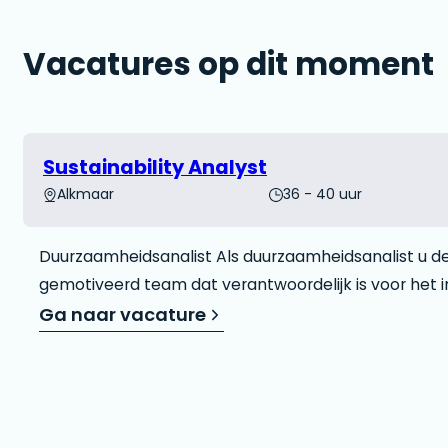
Vacatures op dit moment
Sustainability Analyst
Alkmaar
36 - 40 uur
Duurzaamheidsanalist Als duurzaamheidsanalist u de
gemotiveerd team dat verantwoordelijk is voor het 
analyseren van de risico’s in de toeleveringsketens 
Ga naar vacature
ImpactBuying . Het is uw om onze (retail)klanten te 
data kwaliteits- en duurzaamheidskwesties in hun t
monitoren data de…