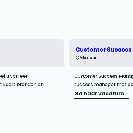
Customer Success
Alkmaar
el u van een
Customer Success Manage
in kaart brengen en
success manager met een 
van de klanten
aanspreekpunt van de kl
Ga naar vacature
helpen bij het bijhouden
mogelijkheden die Impac
oeleveringsketens. We
en het identificeren van 