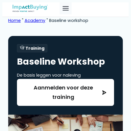
Skip
to
content
Home
"
Academy
"
Baseline workshop
Training
Baseline Workshop
De basis leggen voor naleving
Aanmelden voor deze
training