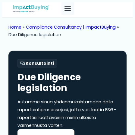
Skip
to
content
Home
»
Compliance Consultancy | ImpactBuying
»
Due Diligence legislation
Konsultointi
Due Diligence
legislation
Autamme sinua yhdenmukaistamaan data
raportointiprosessejasi, jotta voit laatia ESG-
raporttisi luottavaisin mielin ulkoista
varmennusta varten.