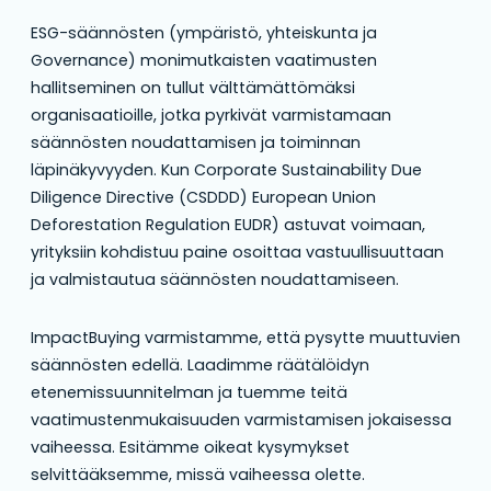
ESG-säännösten (ympäristö, yhteiskunta ja
Governance) monimutkaisten vaatimusten
hallitseminen on tullut välttämättömäksi
organisaatioille, jotka pyrkivät varmistamaan
säännösten noudattamisen ja toiminnan
läpinäkyvyyden. Kun Corporate Sustainability Due
Diligence Directive (CSDDD) European Union
Deforestation Regulation EUDR) astuvat voimaan,
yrityksiin kohdistuu paine osoittaa vastuullisuuttaan
ja valmistautua säännösten noudattamiseen.
ImpactBuying varmistamme, että pysytte muuttuvien
säännösten edellä. Laadimme räätälöidyn
etenemissuunnitelman ja tuemme teitä
vaatimustenmukaisuuden varmistamisen jokaisessa
vaiheessa. Esitämme oikeat kysymykset
selvittääksemme, missä vaiheessa olette.