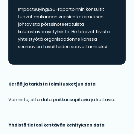
ImpactBuyingESG-raportoinnin konsultit
tuovat mukanaan vuosien kokemuksen
johtavista pörssinoteeratuista
kulutustavarayrityksistä. He tekevät tiivistä
yhteistyötä organisaationne kanssa
seuraavien tavoitteiden saavuttamiseksi:
Kerää ja tarkista toimitusketjun data
Varmista, että data paikkansapitäviä ja kattavia.
Yhdistä tietosi kestävän kehityksen data